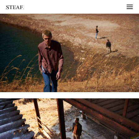
内
容
MA
を
ME
ス
キ
ッ
プ