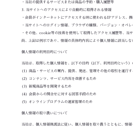
・当社の提供するサービスまたは商品の予約・購入履歴等
3. 当サイトへのアクセスにより自動的に取得される情報
・会員がインターネットにアクセスする時に使われるIPアドレス、
・当サイトへのログイン情報、ブラウザの種類、バージョン・オペレ
・その他、cookie等の技術を使用して取得したアクセス履歴等、
尚、上記は例示であり、情報の具体的内容により個人情報に該当しな
個人情報の利用目的について
当社は、取得した個人情報を、以下の目的（以下、利用目的という）
(1) 商品・サービスの案内、提供、発送、管理その他の取引を遂行す
(2) コンテンツ、サービス内容を改善するため
(3) 新規商品等を開発するため
(4) 会員からの問合せに対する回答手段のため
(5) オンラインプログラムの運営管理のため
個人情報の取り扱いについて
当社は、個人情報保護法に従い、個人情報を取り扱うとともに、情報